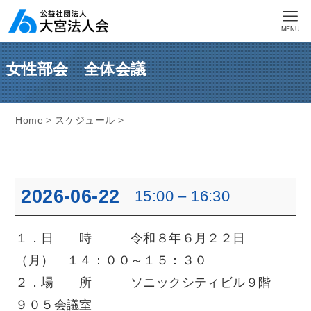
MENU
女性部会 全体会議
Home
>
スケジュール
>
女
2026-06-22
15:00
–
16:30
性
部
１．日 時 令和８年６月２２日
会
（月） １４：００～１５：３０
全
２．場 所 ソニックシティビル９階
体
９０５会議室