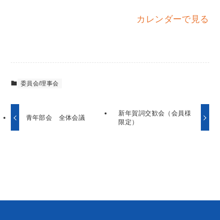
会
カレンダーで見る
議
委員会/理事会
新年賀詞交歓会（会員様
青年部会 全体会議
限定）