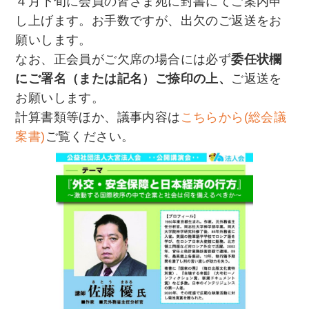
４月下旬に会員の皆さま宛に封書にてご案内申
し上げます。お手数ですが、出欠のご返送をお
願いします。
なお、正会員がご欠席の場合には必ず
委任状欄
にご署名（または記名）ご捺印の上、
ご返送を
お願いします。
計算書類等ほか、議事内容は
こちらから(総会議
案書)
ご覧ください。