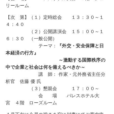
リールーム
【次 第】（１）定時総会 １３：３０～１
４：４０
（２）公開講演会 １５：００～１
６：３０ （一般公開）
テーマ：
『外交・安全保障と日
本経済の行方』
～激動する国際秩序の
中で企業と社会は何を備えるべきか～
講 師： 作家・元外務省主任分
析官
佐藤
優
氏
（３）懇親会 １７：００～
会 場 パレスホテル大
宮 ４階 ローズルーム